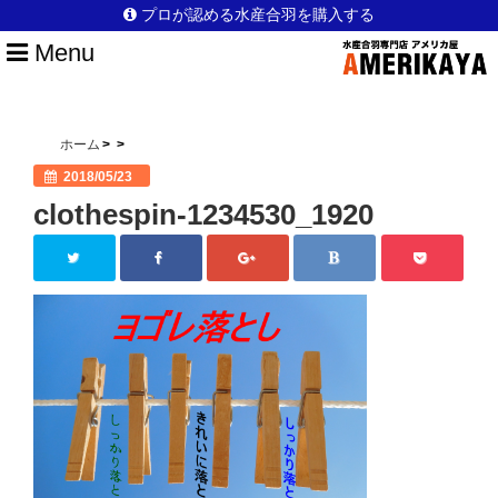
プロが認める水産合羽を購入する
Menu
HOME
水産合羽を選ぶポイント
ホーム
2018/05/23
アメリカ屋のこだわり
clothespin-1234530_1920
日本製のこだわり
安全性のこだわり
他店との違い
選ばれている理由
漁師以外の仕事でも活躍
ブログ一覧