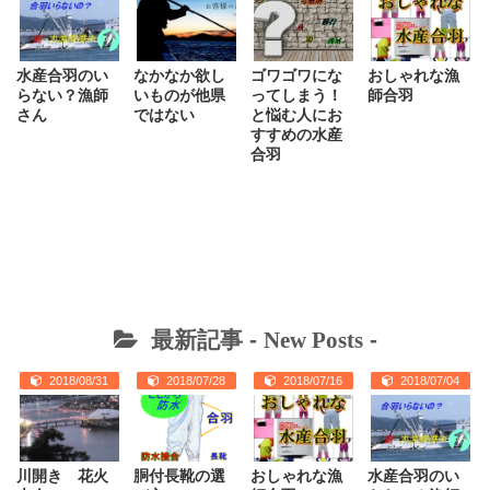
水産合羽のい
なかなか欲し
ゴワゴワにな
おしゃれな漁
らない？漁師
いものが他県
ってしまう！
師合羽
さん
ではない
と悩む人にお
すすめの水産
合羽
最新記事 -
New Posts
-
2018/08/31
2018/07/28
2018/07/16
2018/07/04
川開き 花火
胴付長靴の選
おしゃれな漁
水産合羽のい