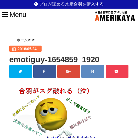
プロが認める水産合羽を購入する
Menu
HOME
水産合羽を選ぶポイント
ホーム
2018/05/24
アメリカ屋のこだわり
emotiguy-1654859_1920
日本製のこだわり
安全性のこだわり
他店との違い
選ばれている理由
漁師以外の仕事でも活躍
ブログ一覧