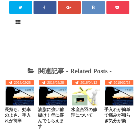
関連記事 -
Related Posts
-
2018/02/28
2018/02/28
2018/04/12
2018/02/28
長持ち、効率
油脂に強い前
水産合羽の修
手入れが簡単
のよさ、手入
掛け！母に喜
理について
で痛みが和ら
れが簡単
んでもらえま
ぎ気分が楽
す