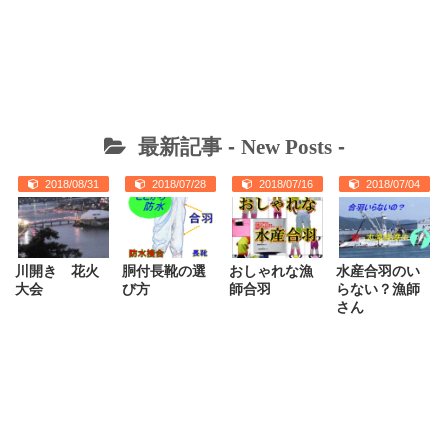
最新記事 -
New Posts
-
2018/08/31
2018/07/28
2018/07/16
2018/07/04
川開き 花火
胴付長靴の選
おしゃれな漁
水産合羽のい
大会
び方
師合羽
らない？漁師
さん