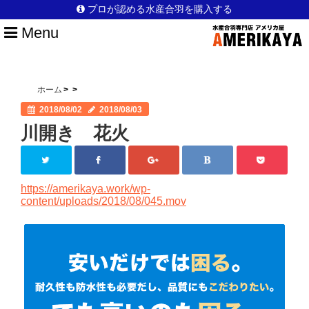
プロが認める水産合羽を購入する
Menu
HOME
水産合羽を選ぶポイント
ホーム
2018/08/02
2018/08/03
アメリカ屋のこだわり
川開き 花火
日本製のこだわり
安全性のこだわり
https://amerikaya.work/wp-
content/uploads/2018/08/045.mov
他店との違い
選ばれている理由
漁師以外の仕事でも活躍
ブログ一覧