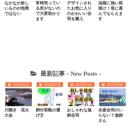
なかなか欲し
常時売ってい
デザインされ
油脂に強い前
いものが他県
る所がないの
たお気に入り
掛け！母に喜
ではない
で大変助かり
のかわいい合
んでもらえま
ます
羽を購入
す
最新記事 -
New Posts
-
2018/08/31
2018/07/28
2018/07/16
2018/07/04
川開き 花火
胴付長靴の選
おしゃれな漁
水産合羽のい
大会
び方
師合羽
らない？漁師
さん