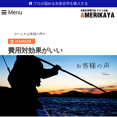
プロが認める水産合羽を購入する
Menu
HOME
水産合羽を選ぶポイント
ホーム
お客様の声
2018/02/28
アメリカ屋のこだわり
費用対効果がいい
日本製のこだわり
安全性のこだわり
他店との違い
選ばれている理由
漁師以外の仕事でも活躍
ブログ一覧